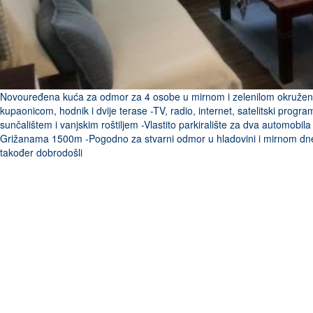
Novouređena kuća za odmor za 4 osobe u mirnom i zelenilom okruženo
kupaonicom, hodnik i dvije terase -TV, radio, internet, satelitski progra
sunčalištem i vanjskim roštiljem -Vlastito parkiralište za dva automobil
Grižanama 1500m -Pogodno za stvarni odmor u hladovini i mirnom dnevn
također dobrodošli