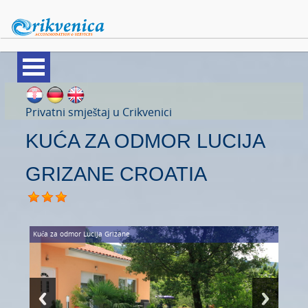
APARTMANI
Privatni smještaj u Crikvenici
KUĆA ZA ODMOR LUCIJA
SOBE
VILE
GRIZANE CROATIA
KUĆE ZA ODMOR
PANSIONI
Kuća za odmor Lucija
Grizane
HRANA I PIĆE
TRGOVINE