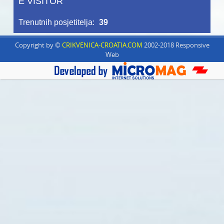
E VISITOR
Trenutnih posjetitelja:
39
Copyright by ©
CRIKVENICA-CROATIA.COM
2002-2018 Responsive
Web