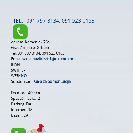
TEL:
091 797 3134, 091 523 0153
Adresa:
Kamenjak 76a
Grad / mjesto:
Grizane
Tel:
091 797 3134, 091 523 0153
Email:
sanja.pavlicevic1@ri.t-com.hr
IBAN:
-
SWIFT:
-
WEB:
NO
Subdomain:
Kuća za odmor Lucija
Do mora:
4000m
Spavaćih soba:
2
Parking:
DA
Internet:
DA
Bazen:
DA