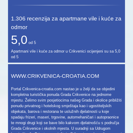
1.306
recenzija za apartmane vile i kuće za
odmor
5,0
od
5
Apartmani vile i kuće za odmor u Crikvenici ocijenjeni su sa
5,0
od
5
WWW.CRIKVENICA-CROATIA.COM
Portal Crikvenica-croatia.com nastao je u želji da se objedini
kompletna turistička ponuda Grada Crikvenice na jednome
mjestu. Želimo svim posjetiocima našeg Grada i okolice približiti
ponudu privatnog i hotelskog smještaja kao i ugostiteljskih
objekata, barova i restorana te uslužnih djelatnosti u koje
spadaju frizeri, maseri, trgovine, automehaničari i autopraonice
te mnogi drugi koji se bave bilo kakvom djelatnošću s područja
Grada Crikvenice i okolnih mjesta. U suradnji sa Udrugom