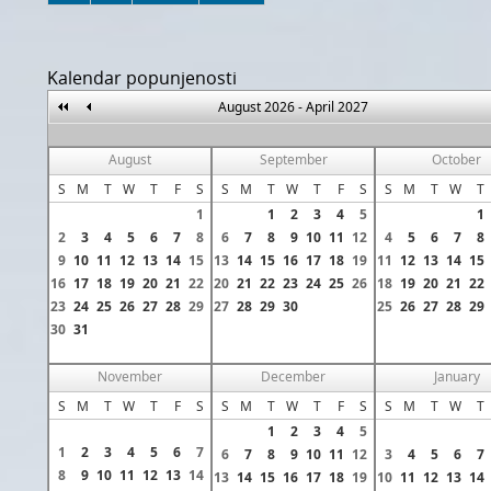
Kalendar popunjenosti
August 2026 - April 2027
August
September
October
S
M
T
W
T
F
S
S
M
T
W
T
F
S
S
M
T
W
T
1
1
2
3
4
5
1
2
3
4
5
6
7
8
6
7
8
9
10
11
12
4
5
6
7
8
9
10
11
12
13
14
15
13
14
15
16
17
18
19
11
12
13
14
15
16
17
18
19
20
21
22
20
21
22
23
24
25
26
18
19
20
21
22
23
24
25
26
27
28
29
27
28
29
30
25
26
27
28
29
30
31
November
December
January
S
M
T
W
T
F
S
S
M
T
W
T
F
S
S
M
T
W
T
1
2
3
4
5
1
2
3
4
5
6
7
6
7
8
9
10
11
12
3
4
5
6
7
8
9
10
11
12
13
14
13
14
15
16
17
18
19
10
11
12
13
14