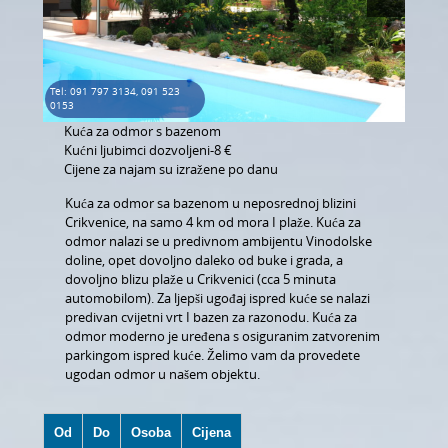
LJEPOTA I ZDRAVLJE
AUTO MOTO
USLUGE
Tel: 091 797 3134, 091 523
0153
IZLETI
Kuća za odmor s bazenom
Kućni ljubimci dozvoljeni-8 €
Cijene za najam su izražene po danu
FOTOGRAFIJA I VIDEO SNIMANJE
Kuća za odmor sa bazenom u neposrednoj blizini
Crikvenice, na samo 4 km od mora I plaže. Kuća za
odmor nalazi se u predivnom ambijentu Vinodolske
doline, opet dovoljno daleko od buke i grada, a
dovoljno blizu plaže u Crikvenici (cca 5 minuta
automobilom). Za ljepši ugođaj ispred kuće se nalazi
predivan cvijetni vrt I bazen za razonodu. Kuća za
odmor moderno je uređena s osiguranim zatvorenim
parkingom ispred kuće. Želimo vam da provedete
ugodan odmor u našem objektu.
Od
Do
Osoba
Cijena