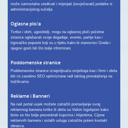
može samostalno uređivati i mijenjati (osvježavati) podatke iz
administracijskog sučelja.
Oglasna ploča
Tvrtke i obrti, ugostitelji, mogu na oglasnoj ploči početne
stranice oglašavati svoje događaje, evente, partije kao i
trgovačke popuste koji su u tijeku kako bi stanovnici Grada i
njegovi gosti bili što bolje informirani.
Poddomenske stranice
Poddomenske stranice iznajmljivača smještaja kao i firmi i obrta
biti će zasebno SEO optimizirane radi lakšeg pronalaženja na
tražilicama.
Reklame i Banneri
Na naš portal uvjek možete zatražiti postavljanje svog
reklamnog bannera tvrtke ili obrta sa Vašim logotipom kako
biste se što bolje prezentirali kupcima i klijentima. Cijene
reklamnih bannera i ostalih usluga zatražite putem kontakt
obrasca.