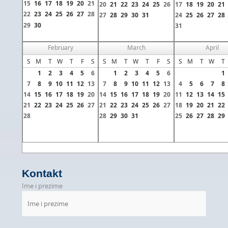
15
16
17
18
19
20
21
20
21
22
23
24
25
26
17
18
19
20
21
22
23
24
25
26
27
28
27
28
29
30
31
24
25
26
27
28
29
30
31
February
March
April
S
M
T
W
T
F
S
S
M
T
W
T
F
S
S
M
T
W
T
1
2
3
4
5
6
1
2
3
4
5
6
1
7
8
9
10
11
12
13
7
8
9
10
11
12
13
4
5
6
7
8
14
15
16
17
18
19
20
14
15
16
17
18
19
20
11
12
13
14
15
21
22
23
24
25
26
27
21
22
23
24
25
26
27
18
19
20
21
22
28
28
29
30
31
25
26
27
28
29
Kontakt
Ime i prezime