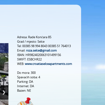
Adresa:
Rade Končara 85
Grad / mjesto:
Selce
Tel:
00385 98 994 8043 00385 51 764013
Email:
roza.selce@gmail.com
IBAN:
HR9824020063101499156
SWIFT:
ESBCHR22
WEB:
www.croatiaselceapartments.com
Do mora:
300
Spavaćih soba:
4
Parking:
DA
Internet:
DA
Bazen:
NE