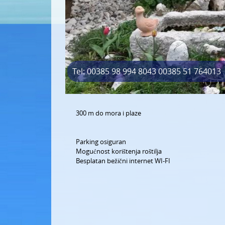
Tel: 00385 98 994 8043 00385 51 764013
300 m do mora i plaze
Parking osiguran
Mogućnost korištenja roštilja
Besplatan bežični internet WI-FI