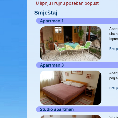
U lipnju i rujnu poseban popust
Smještaj
Apartman 1
Apart
ulazo
Ispre
Brzi 
Apartman 3
Apart
pogle
Brzi 
Studio apartman
Studi