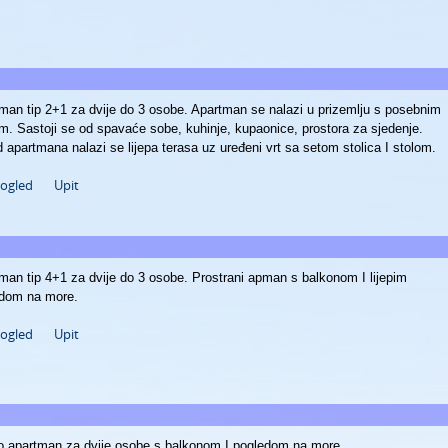
man tip 2+1 za dvije do 3 osobe. Apartman se nalazi u prizemlju s posebnim
m. Sastoji se od spavaće sobe, kuhinje, kupaonice, prostora za sjedenje.
d apartmana nalazi se lijepa terasa uz uređeni vrt sa setom stolica I stolom.
pogled
Upit
man tip 4+1 za dvije do 3 osobe. Prostrani apman s balkonom I lijepim
dom na more.
pogled
Upit
o apartman za dvije osobe s balkonom I pogledom na more.