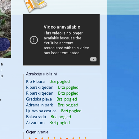
ne
u
Atrakcije u blizini
na
Kip Ribara
Brzi pogled
Ribarski tjedan
Brzi pogled
Ribarski tjedan
Brzi pogled
Gradska plaža
Brzi pogled
e
Adrenalin park
Brzi pogled
Ljubavna cestica
Brzi pogled
Balustrada
Brzi pogled
Akvarijum
Brzi pogled
Ocjenjivanje