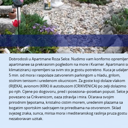
Dobrodosli u Apartmane Roza Selce. Nudimo vam konforno opremlje
apartmanee sa prekrasnim pogledom na more i Kvarner. Apartmanii s
klimatizirani,i opremljeni sa svim sto je gostu potrebno. Kuca je udalje
5 min. od mora i raspolaze zatvorenim parkingom u hladu, grilom,
stolnim tenisom i uredenom okucnicom. Za goste koji dolaze vlakom
(RIJEKA), avionom (KRK) ili autobusom (CRIKVENICA) po zelji dolazimo
po njih. Cijene po dogovoru, pred i posezona--poseban popust. Selce j
povezano sa Crikvenicom, oaza zdravlja i mira. Očarava svojim
prirodnim ljepotama, kristalno cistim morem, uredenim plazama sa
bogatim sportskim sadrzajem te priredbama na otvorenom. Sklad
svjezeg zraka, sunca, mirisa mora i mediteranskog raslinja pruza gostu
nezaboravan uzitak.