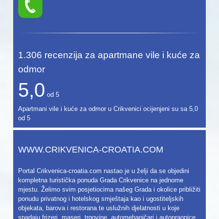
1.306
recenzija za apartmane vile i kuće za
odmor
5,0
od
5
Apartmani vile i kuće za odmor u Crikvenici ocijenjeni su sa
5,0
od
5
WWW.CRIKVENICA-CROATIA.COM
Portal Crikvenica-croatia.com nastao je u želji da se objedini
kompletna turistička ponuda Grada Crikvenice na jednome
mjestu. Želimo svim posjetiocima našeg Grada i okolice približiti
ponudu privatnog i hotelskog smještaja kao i ugostiteljskih
objekata, barova i restorana te uslužnih djelatnosti u koje
spadaju frizeri, maseri, trgovine, automehaničari i autopraonice