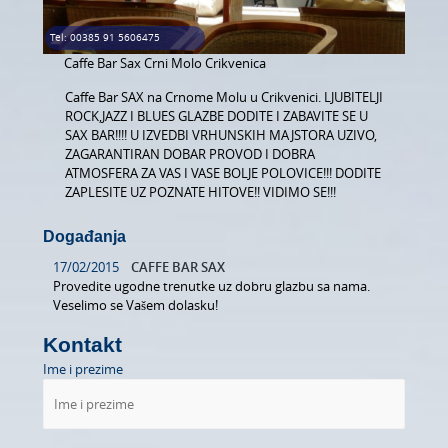
LJEPOTA I ZDRAVLJE
Tel: 00385 91 5606475
AUTO MOTO
Caffe Bar Sax Crni Molo Crikvenica
USLUGE
Caffe Bar SAX na Crnome Molu u Crikvenici. LJUBITELJI
ROCK,JAZZ I BLUES GLAZBE DODITE I ZABAVITE SE U
IZLETI
SAX BAR!!!! U IZVEDBI VRHUNSKIH MAJSTORA UZIVO,
ZAGARANTIRAN DOBAR PROVOD I DOBRA
FOTOGRAFIJA I VIDEO SNIMANJE
ATMOSFERA ZA VAS I VASE BOLJE POLOVICE!!! DODITE
ZAPLESITE UZ POZNATE HITOVE!! VIDIMO SE!!!
Događanja
17/02/2015
CAFFE BAR SAX
Provedite ugodne trenutke uz dobru glazbu sa nama.
Veselimo se Vašem dolasku!
Kontakt
Ime i prezime