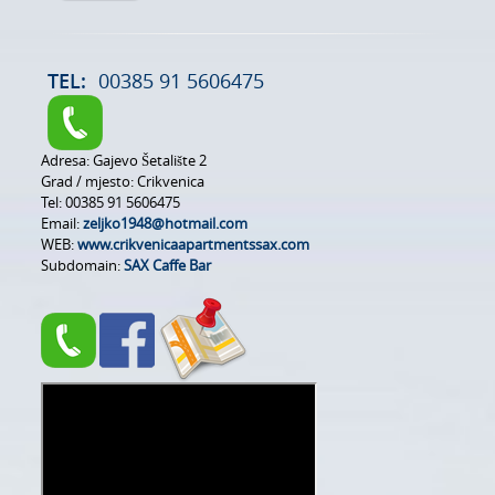
TEL:
00385 91 5606475
Adresa:
Gajevo Šetalište 2
Grad / mjesto:
Crikvenica
Tel:
00385 91 5606475
Email:
zeljko1948@hotmail.com
WEB:
www.crikvenicaapartmentssax.com
Subdomain:
SAX Caffe Bar