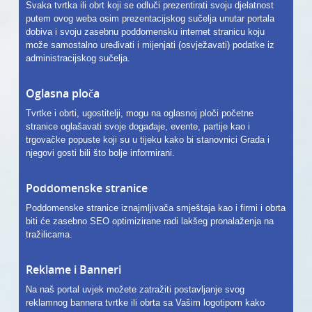
Svaka tvrtka ili obrt koji se odluči prezentirati svoju djelatnost
putem ovog weba osim prezentacijskog sučelja unutar portala
dobiva i svoju zasebnu poddomensku internet stranicu koju
može samostalno uređivati i mijenjati (osvježavati) podatke iz
administracijskog sučelja.
Oglasna ploča
Tvrtke i obrti, ugostitelji, mogu na oglasnoj ploči početne
stranice oglašavati svoje događaje, evente, partije kao i
trgovačke popuste koji su u tijeku kako bi stanovnici Grada i
njegovi gosti bili što bolje informirani.
Poddomenske stranice
Poddomenske stranice iznajmljivača smještaja kao i firmi i obrta
biti će zasebno SEO optimizirane radi lakšeg pronalaženja na
tražilicama.
Reklame i Banneri
Na naš portal uvjek možete zatražiti postavljanje svog
reklamnog bannera tvrtke ili obrta sa Vašim logotipom kako