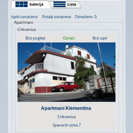
LJEPOTA I ZDRAVLJE
Galerija
Lista
AUTO MOTO
Ispiši označeno
Pošalji označeno
Označeno: 0
Apartmani
USLUGE
Crikvenica
Brzi pogled
Označi
Brzi upit
IZLETI
FOTOGRAFIJA I VIDEO SNIMANJE
Apartmani Klementina
Crikvenica
Spavaćih soba
7