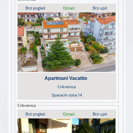
Brzi pogled
Označi
Brzi upit
Apartmani Vacattio
Crikvenica
Spavaćih soba
14
Crikvenica
Brzi pogled
Označi
Brzi upit