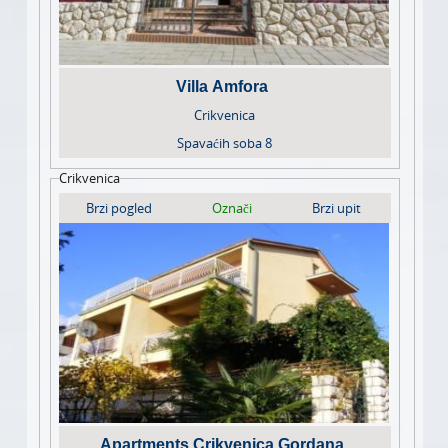
Villa Amfora
Crikvenica
Spavaćih soba
8
Crikvenica
Brzi pogled
Označi
Brzi upit
Apartments Crikvenica Gordana