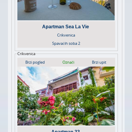
Apartman Sea La Vie
Crikvenica
Spavaćih soba
2
Crikvenica
Brzi pogled
Označi
Brzi upit
Apartman 33