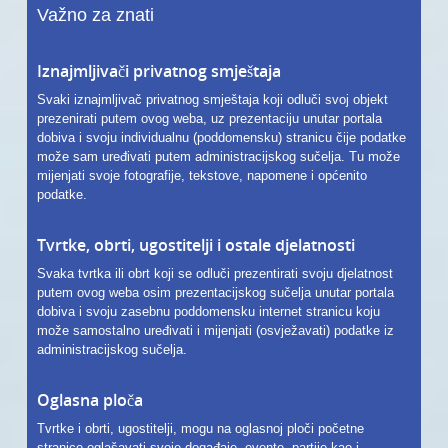
Važno za znati
Iznajmljivači privatnog smještaja
Svaki iznajmljivač privatnog smještaja koji odluči svoj objekt
prezenirati putem ovog weba, uz prezentaciju unutar portala
dobiva i svoju individualnu (poddomensku) stranicu čije podatke
može sam uređivati putem administracijskog sučelja. Tu može
mijenjati svoje fotografije, tekstove, napomene i općenito
podatke.
Tvrtke, obrti, ugostitelji i ostale djelatnosti
Svaka tvrtka ili obrt koji se odluči prezentirati svoju djelatnost
putem ovog weba osim prezentacijskog sučelja unutar portala
dobiva i svoju zasebnu poddomensku internet stranicu koju
može samostalno uređivati i mijenjati (osvježavati) podatke iz
administracijskog sučelja.
Oglasna ploča
Tvrtke i obrti, ugostitelji, mogu na oglasnoj ploči početne
stranice oglašavati svoje događaje, evente, partije kao i