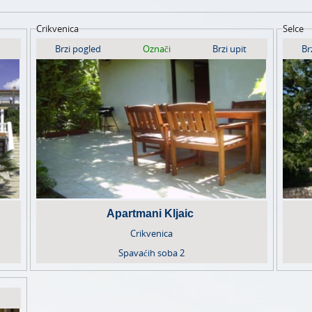
Crikvenica
Selce
Brzi pogled
Označi
Brzi upit
Br
Apartmani Kljaic
Crikvenica
Spavaćih soba
2