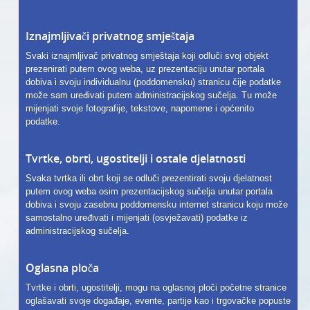
Iznajmljivači privatnog smještaja
Svaki iznajmljivač privatnog smještaja koji odluči svoj objekt
prezenirati putem ovog weba, uz prezentaciju unutar portala
dobiva i svoju individualnu (poddomensku) stranicu čije podatke
može sam uređivati putem administracijskog sučelja. Tu može
mijenjati svoje fotografije, tekstove, napomene i općenito
podatke.
Tvrtke, obrti, ugostitelji i ostale djelatnosti
Svaka tvrtka ili obrt koji se odluči prezentirati svoju djelatnost
putem ovog weba osim prezentacijskog sučelja unutar portala
dobiva i svoju zasebnu poddomensku internet stranicu koju može
samostalno uređivati i mijenjati (osvježavati) podatke iz
administracijskog sučelja.
Oglasna ploča
Tvrtke i obrti, ugostitelji, mogu na oglasnoj ploči početne stranice
oglašavati svoje događaje, evente, partije kao i trgovačke popuste