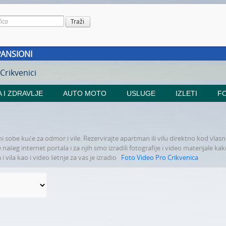
PANSIONI
 Crikvenici
 I ZDRAVLJE
AUTO MOTO
USLUGE
IZLETI
FO
 sobe kuće za odmor i vile. Rezervirajte apartman ili vilu direktno kod vlasn
ašeg internet portala i za njih smo izradili fotografije i video materijale kako
 vila kao i video šetnje za vas je izradio
Foto Video Pro Crikvenica