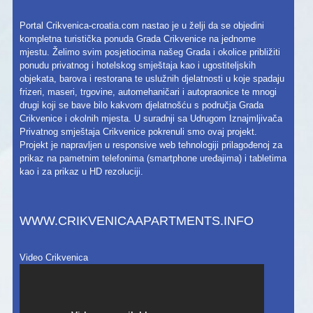
Portal Crikvenica-croatia.com nastao je u želji da se objedini
kompletna turistička ponuda Grada Crikvenice na jednome
mjestu. Želimo svim posjetiocima našeg Grada i okolice približiti
ponudu privatnog i hotelskog smještaja kao i ugostiteljskih
objekata, barova i restorana te uslužnih djelatnosti u koje spadaju
frizeri, maseri, trgovine, automehaničari i autopraonice te mnogi
drugi koji se bave bilo kakvom djelatnošću s područja Grada
Crikvenice i okolnih mjesta. U suradnji sa Udrugom Iznajmljivača
Privatnog smještaja Crikvenice pokrenuli smo ovaj projekt.
Projekt je napravljen u responsive web tehnologiji prilagođenoj za
prikaz na pametnim telefonima (smartphone uređajima) i tabletima
kao i za prikaz u HD rezoluciji.
WWW.CRIKVENICAAPARTMENTS.INFO
Video Crikvenica