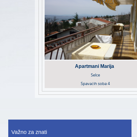
Apartmani Marija
Selce
Spavaćih soba
4
Važno za znati