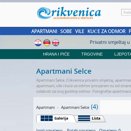
APARTMANI
SOBE
VILE
KUĆE ZA ODMOR
Privatni smještaj u
HRANA I PIĆE
TRGOVINE
LJEPOTA
Apartmani Selce
Apartmani Selce. Crikvenica privatni smještaj, apartmani
apartmani, vile i kuće za odmor provjereni su od strane n
odabrati za svoj godišnji odmor. Fotografije apartmana i
(4)
Apartmani
-
Apartmani Selce
Galerija
Lista
Ispiši označeno
Pošalji označeno
Označeno: 0