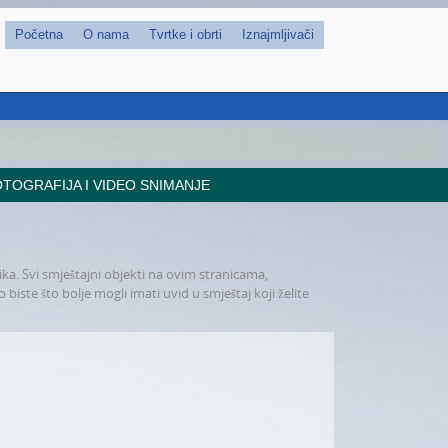
Početna
O nama
Tvrtke i obrti
Iznajmljivači
TOGRAFIJA I VIDEO SNIMANJE
ika. Svi smještajni objekti na ovim stranicama,
 biste što bolje mogli imati uvid u smještaj koji želite