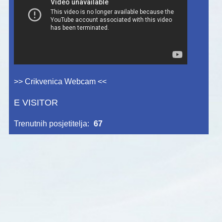
>> Crikvenica Webcam <<
E VISITOR
Trenutnih posjetitelja:
67