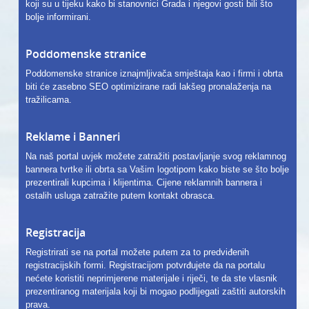
koji su u tijeku kako bi stanovnici Grada i njegovi gosti bili što
bolje informirani.
Poddomenske stranice
Poddomenske stranice iznajmljivača smještaja kao i firmi i obrta
biti će zasebno SEO optimizirane radi lakšeg pronalaženja na
tražilicama.
Reklame i Banneri
Na naš portal uvjek možete zatražiti postavljanje svog reklamnog
bannera tvrtke ili obrta sa Vašim logotipom kako biste se što bolje
prezentirali kupcima i klijentima. Cijene reklamnih bannera i
ostalih usluga zatražite putem kontakt obrasca.
Registracija
Registrirati se na portal možete putem za to predviđenih
registracijskih formi. Registracijom potvrđujete da na portalu
nećete koristiti neprimjerene materijale i riječi, te da ste vlasnik
prezentiranog materijala koji bi mogao podlijegati zaštiti autorskih
prava.