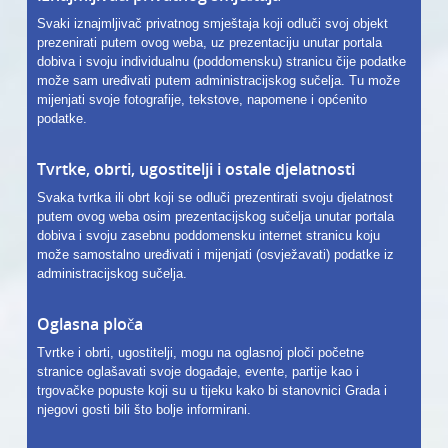
Svaki iznajmljivač privatnog smještaja koji odluči svoj objekt
prezenirati putem ovog weba, uz prezentaciju unutar portala
dobiva i svoju individualnu (poddomensku) stranicu čije podatke
može sam uređivati putem administracijskog sučelja. Tu može
mijenjati svoje fotografije, tekstove, napomene i općenito
podatke.
Tvrtke, obrti, ugostitelji i ostale djelatnosti
Svaka tvrtka ili obrt koji se odluči prezentirati svoju djelatnost
putem ovog weba osim prezentacijskog sučelja unutar portala
dobiva i svoju zasebnu poddomensku internet stranicu koju
može samostalno uređivati i mijenjati (osvježavati) podatke iz
administracijskog sučelja.
Oglasna ploča
Tvrtke i obrti, ugostitelji, mogu na oglasnoj ploči početne
stranice oglašavati svoje događaje, evente, partije kao i
trgovačke popuste koji su u tijeku kako bi stanovnici Grada i
njegovi gosti bili što bolje informirani.