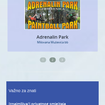
Adrenalin Park
Milovana Muževića bb
1
2
3
Važno za znati
Iznajmljivači privatnog smještaja