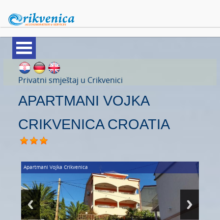
APARTMANI
Privatni smještaj u Crikvenici
APARTMANI VOJKA
SOBE
VILE
CRIKVENICA CROATIA
KUĆE ZA ODMOR
PANSIONI
Apartmani Vojka
Crikvenica
HRANA I PIĆE
TRGOVINE