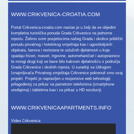
WWW.CRIKVENICA-CROATIA.COM
Portal Crikvenica-croatia.com nastao je u želji da se objedini
kompletna turistička ponuda Grada Crikvenice na jednome
mjestu. Želimo svim posjetiocima našeg Grada i okolice približiti
ponudu privatnog i hotelskog smještaja kao i ugostiteljskih
objekata, barova i restorana te uslužnih djelatnosti u koje
spadaju frizeri, maseri, trgovine, automehaničari i autopraonice
te mnogi drugi koji se bave bilo kakvom djelatnošću s područja
Grada Crikvenice i okolnih mjesta. U suradnji sa Udrugom
Iznajmljivača Privatnog smještaja Crikvenice pokrenuli smo ovaj
projekt. Projekt je napravljen u responsive web tehnologiji
prilagođenoj za prikaz na pametnim telefonima (smartphone
uređajima) i tabletima kao i za prikaz u HD rezoluciji.
WWW.CRIKVENICAAPARTMENTS.INFO
Video Crikvenica