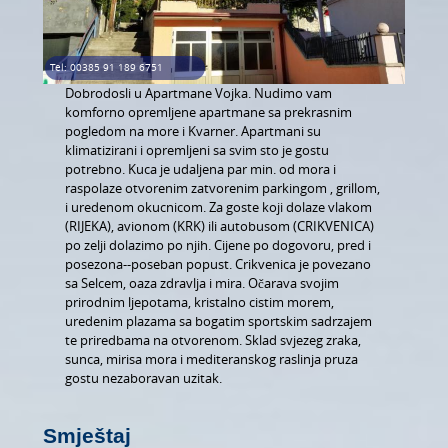
LJEPOTA I ZDRAVLJE
AUTO MOTO
Tel: 00385 91 189 6751
USLUGE
Dobrodosli u Apartmane Vojka. Nudimo vam
komforno opremljene apartmane sa prekrasnim
IZLETI
pogledom na more i Kvarner. Apartmani su
klimatizirani i opremljeni sa svim sto je gostu
potrebno. Kuca je udaljena par min. od mora i
FOTOGRAFIJA I VIDEO SNIMANJE
raspolaze otvorenim zatvorenim parkingom , grillom,
i uredenom okucnicom. Za goste koji dolaze vlakom
(RIJEKA), avionom (KRK) ili autobusom (CRIKVENICA)
po zelji dolazimo po njih. Cijene po dogovoru, pred i
posezona--poseban popust. Crikvenica je povezano
sa Selcem, oaza zdravlja i mira. Očarava svojim
prirodnim ljepotama, kristalno cistim morem,
uredenim plazama sa bogatim sportskim sadrzajem
te priredbama na otvorenom. Sklad svjezeg zraka,
sunca, mirisa mora i mediteranskog raslinja pruza
gostu nezaboravan uzitak.
Smještaj