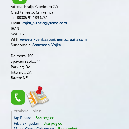
Adresa:
Kralja Zvonimira 27c
Grad / mjesto:
Crikvenica
Tel:
00385 91 189 6751
Email:
vojka_ivancic@yahoo.com
IBAN:
-
SWIFT:
-
WEB:
www.crikvenicaapartmentscroatia.com
Subdomain:
Apartmani Vojka
Do mora:
100
Spavaćih soba:
11
Parking:
DA
Internet:
DA
Bazen:
NE
Atrakcije u blizini
Kip Ribara
Brzi pogled
Ribarski tjedan
Brzi pogled
Muzej Grada Crikvenice
Brzi pogled