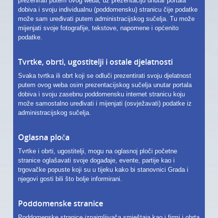
prezenirati putem ovog weba, uz prezentaciju unutar portala
LJEPOTA I ZDRAVLJE
dobiva i svoju individualnu (poddomensku) stranicu čije podatke
može sam uređivati putem administracijskog sučelja. Tu može
AUTO MOTO
mijenjati svoje fotografije, tekstove, napomene i općenito
podatke.
USLUGE
Tvrtke, obrti, ugostitelji i ostale djelatnosti
IZLETI
Svaka tvrtka ili obrt koji se odluči prezentirati svoju djelatnost
FOTOGRAFIJA I VIDEO SNIMANJE
putem ovog weba osim prezentacijskog sučelja unutar portala
dobiva i svoju zasebnu poddomensku internet stranicu koju
može samostalno uređivati i mijenjati (osvježavati) podatke iz
administracijskog sučelja.
Oglasna ploča
Tvrtke i obrti, ugostitelji, mogu na oglasnoj ploči početne
stranice oglašavati svoje događaje, evente, partije kao i
trgovačke popuste koji su u tijeku kako bi stanovnici Grada i
njegovi gosti bili što bolje informirani.
Poddomenske stranice
Poddomenske stranice iznajmljivača smještaja kao i firmi i obrta