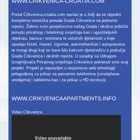
WWW.CRIKVENICA-CROATIA.COM
Portal Crikvenica-croatia.com nastao je u želji da se objedini
kompletna turistička ponuda Grada Crikvenice na jednome
mjestu. Želimo svim posjetiocima našeg Grada i okolice približiti
ponudu privatnog i hotelskog smještaja kao i ugostiteljskih
objekata, barova i restorana te uslužnih djelatnosti u koje
spadaju frizeri, maseri, trgovine, automehaničari i autopraonice
te mnogi drugi koji se bave bilo kakvom djelatnošću s područja
Grada Crikvenice i okolnih mjesta. U suradnji sa Udrugom
Iznajmljivača Privatnog smještaja Crikvenice pokrenuli smo ovaj
projekt. Projekt je napravljen u responsive web tehnologiji
prilagođenoj za prikaz na pametnim telefonima (smartphone
uređajima) i tabletima kao i za prikaz u HD rezoluciji.
WWW.CRIKVENICAAPARTMENTS.INFO
Video Crikvenica