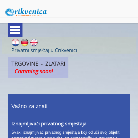
APARTMANI
Privatni smještaj u Crikvenici
SOBE
TRGOVINE
ZLATARI
-
Comming soon!
VILE
KUĆE ZA ODMOR
PANSIONI
Važno za znati
HRANA I PIĆE
Iznajmljivači privatnog smještaja
TRGOVINE
Svaki iznajmljivač privatnog smještaja koji odluči svoj objekt