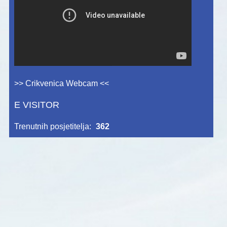
>> Crikvenica Webcam <<
E VISITOR
Trenutnih posjetitelja:
362