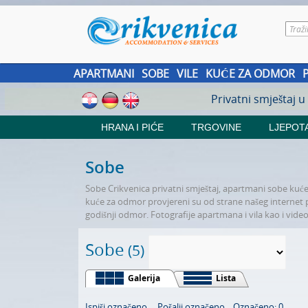
APARTMANI
SOBE
VILE
KUĆE ZA ODMOR
Privatni smještaj u
HRANA I PIĆE
TRGOVINE
LJEPOTA
Sobe
Sobe Crikvenica privatni smještaj, apartmani sobe kuće z
kuće za odmor provjereni su od strane našeg internet port
godišnji odmor. Fotografije apartmana i vila kao i video
Sobe
(5)
Galerija
Lista
Ispiši označeno
Pošalji označeno
Označeno: 0