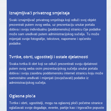
Iznajmljivači privatnog smještaja
Svaki iznajmljivač privatnog smještaja koji odluči svoj objekt
prezenirati putem ovog weba, uz prezentaciju unutar portala
dobiva i svoju individualnu (poddomensku) stranicu čije podatke
može sam uređivati putem administracijskog sučelja. Tu može
mijenjati svoje fotografije, tekstove, napomene i općenito
podatke.
Tvrtke, obrti, ugostitelji i ostale djelatnosti
Svaka tvrtka ili obrt koji se odluči prezentirati svoju djelatnost
putem ovog weba osim prezentacijskog sučelja unutar portala
dobiva i svoju zasebnu poddomensku internet stranicu koju može
samostalno uređivati i mijenjati (osvježavati) podatke iz
administracijskog sučelja.
Oglasna ploča
Tvrtke i obrti, ugostitelji, mogu na oglasnoj ploči početne stranice
oglašavati svoje događaje, evente, partije kao i trgovačke popuste