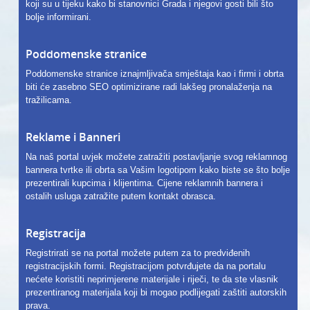
koji su u tijeku kako bi stanovnici Grada i njegovi gosti bili što
bolje informirani.
Poddomenske stranice
Poddomenske stranice iznajmljivača smještaja kao i firmi i obrta
biti će zasebno SEO optimizirane radi lakšeg pronalaženja na
tražilicama.
Reklame i Banneri
Na naš portal uvjek možete zatražiti postavljanje svog reklamnog
bannera tvrtke ili obrta sa Vašim logotipom kako biste se što bolje
prezentirali kupcima i klijentima. Cijene reklamnih bannera i
ostalih usluga zatražite putem kontakt obrasca.
Registracija
Registrirati se na portal možete putem za to predviđenih
registracijskih formi. Registracijom potvrđujete da na portalu
nećete koristiti neprimjerene materijale i riječi, te da ste vlasnik
prezentiranog materijala koji bi mogao podlijegati zaštiti autorskih
prava.