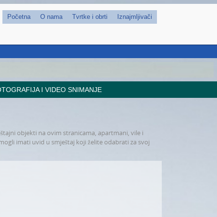
Početna
O nama
Tvrtke i obrti
Iznajmljivači
TOGRAFIJA I VIDEO SNIMANJE
štajni objekti na ovim stranicama, apartmani, vile i
ogli imati uvid u smještaj koji želite odabrati za svoj