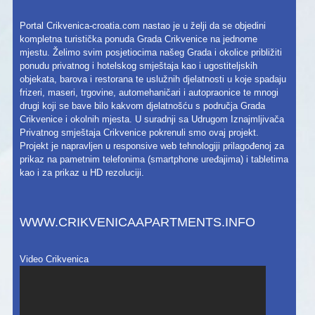
Portal Crikvenica-croatia.com nastao je u želji da se objedini
kompletna turistička ponuda Grada Crikvenice na jednome
mjestu. Želimo svim posjetiocima našeg Grada i okolice približiti
ponudu privatnog i hotelskog smještaja kao i ugostiteljskih
objekata, barova i restorana te uslužnih djelatnosti u koje spadaju
frizeri, maseri, trgovine, automehaničari i autopraonice te mnogi
drugi koji se bave bilo kakvom djelatnošću s područja Grada
Crikvenice i okolnih mjesta. U suradnji sa Udrugom Iznajmljivača
Privatnog smještaja Crikvenice pokrenuli smo ovaj projekt.
Projekt je napravljen u responsive web tehnologiji prilagođenoj za
prikaz na pametnim telefonima (smartphone uređajima) i tabletima
kao i za prikaz u HD rezoluciji.
WWW.CRIKVENICAAPARTMENTS.INFO
Video Crikvenica