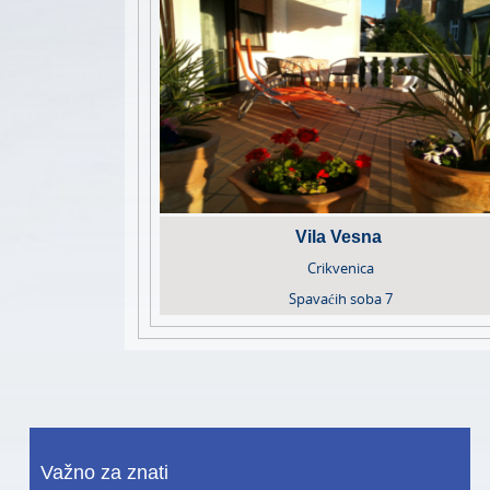
Vila Vesna
Crikvenica
Spavaćih soba
7
Važno za znati