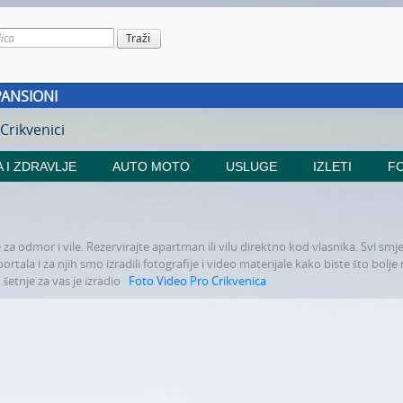
PANSIONI
 Crikvenici
 I ZDRAVLJE
AUTO MOTO
USLUGE
IZLETI
FO
a odmor i vile. Rezervirajte apartman ili vilu direktno kod vlasnika. Svi smje
ala i za njih smo izradili fotografije i video materijale kako biste što bolje m
 šetnje za vas je izradio
Foto Video Pro Crikvenica