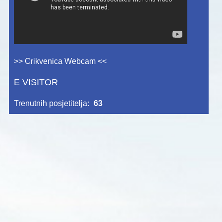
>> Crikvenica Webcam <<
E VISITOR
Trenutnih posjetitelja:
63