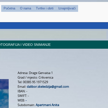
Početna
O nama
Tvrtke i obrti
Iznajmljivači
TOGRAFIJA I VIDEO SNIMANJE
Adresa:
Drage Gervaisa 1
Grad / mjesto:
Crikvenica
Tel:
00385 95 1971529
Email:
dalibor.skeledzija@gmail.com
IBAN:
-
SWIFT:
-
WEB:
-
Subdomain:
Apartmani Anita