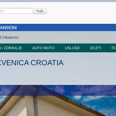
PANSIONI
 Crikvenici
 I ZDRAVLJE
AUTO MOTO
USLUGE
IZLETI
FO
KVENICA CROATIA