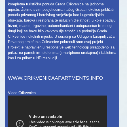
kompletna turistička ponuda Grada Crikvenice na jednome
mjestu. Želimo svim posjetiocima našeg Grada i okolice približiti
ponudu privatnog i hotelskog smještaja kao i ugostiteljskih
objekata, barova i restorana te uslužnih djelatnosti u koje spadaju
frizeri, maseri, trgovine, automehaničari i autopraonice te mnogi
drugi koji se bave bilo kakvom djelatnošću s područja Grada
Crikvenice i okolnih mjesta. U suradnji sa Udrugom Iznajmljivača
Privatnog smještaja Crikvenice pokrenuli smo ovaj projekt.
Projekt je napravljen u responsive web tehnologiji prilagođenoj za
prikaz na pametnim telefonima (smartphone uređajima) i tabletima
kao i za prikaz u HD rezoluciji.
WWW.CRIKVENICAAPARTMENTS.INFO
Video Crikvenica