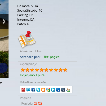
Do mora:
50 m
Spavaćih soba:
10
Parking:
DA
Internet:
DA
Bazen:
NE
Atrakcije u blizini
Adrenalin park
Brzi pogled
Ocjenjivanje
Ocijenjeno 1 puta
Ddruštvene mreže
em
Pogleda
Pogleda
:
28429