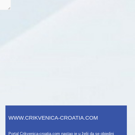
WWW.CRIKVENICA-CROATIA.COM
Portal Crikvenica-croatia.com nastao je u želji da se objedini