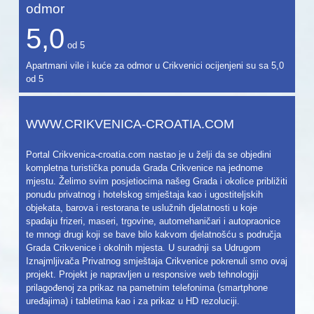
odmor
5,0
od
5
Apartmani vile i kuće za odmor u Crikvenici ocijenjeni su sa
5,0
od
5
WWW.CRIKVENICA-CROATIA.COM
Portal Crikvenica-croatia.com nastao je u želji da se objedini
kompletna turistička ponuda Grada Crikvenice na jednome
mjestu. Želimo svim posjetiocima našeg Grada i okolice približiti
ponudu privatnog i hotelskog smještaja kao i ugostiteljskih
objekata, barova i restorana te uslužnih djelatnosti u koje
spadaju frizeri, maseri, trgovine, automehaničari i autopraonice
te mnogi drugi koji se bave bilo kakvom djelatnošću s područja
Grada Crikvenice i okolnih mjesta. U suradnji sa Udrugom
Iznajmljivača Privatnog smještaja Crikvenice pokrenuli smo ovaj
projekt. Projekt je napravljen u responsive web tehnologiji
prilagođenoj za prikaz na pametnim telefonima (smartphone
uređajima) i tabletima kao i za prikaz u HD rezoluciji.