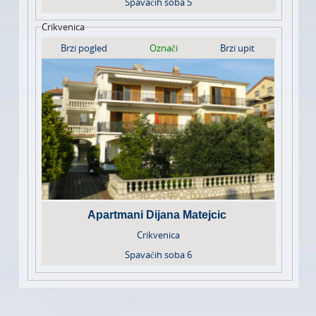
Spavaćih soba
5
Crikvenica
Brzi pogled
Označi
Brzi upit
Apartmani Dijana Matejcic
Crikvenica
Spavaćih soba
6