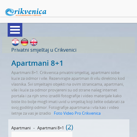
APARTMANI
Privatni smještaj u Crikvenici
Apartmani 8+1
SOBE
Apartmani 8+1. Crikvenica privatni smještaj, apartmani sobe
VILE
kuće za odmor i vile. Rezervirajte apartman ili vilu direktno kod
vlasnika. Svi smještajni objekti na ovim stranicama, apartmani,
KUĆE ZA ODMOR
vile i kuće za odmor provjereni su od strane našeg internet
portala i za njih smo izradili fotografije i video materijale kako
PANSIONI
biste što bolje mogli imati uvid u smještaj koji želite odabrati za
svoj godišnji odmor. Fotografije apartmana i vila kao i video
HRANA I PIĆE
šetnje za vas je izradio
Foto Video Pro Crikvenica
TRGOVINE
(2)
Apartmani
-
Apartmani 8+1