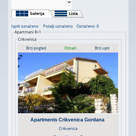
LJEPOTA I ZDRAVLJE
AUTO MOTO
Galerija
Lista
Ispiši označeno
Pošalji označeno
Označeno: 0
USLUGE
Apartmani 8+1
Crikvenica
IZLETI
Brzi pogled
Označi
Brzi upit
FOTOGRAFIJA I VIDEO SNIMANJE
Apartments Crikvenica Gordana
Crikvenica