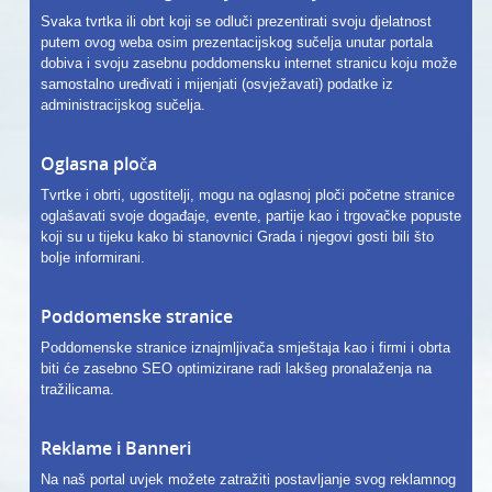
Svaka tvrtka ili obrt koji se odluči prezentirati svoju djelatnost
putem ovog weba osim prezentacijskog sučelja unutar portala
dobiva i svoju zasebnu poddomensku internet stranicu koju može
samostalno uređivati i mijenjati (osvježavati) podatke iz
administracijskog sučelja.
Oglasna ploča
Tvrtke i obrti, ugostitelji, mogu na oglasnoj ploči početne stranice
oglašavati svoje događaje, evente, partije kao i trgovačke popuste
koji su u tijeku kako bi stanovnici Grada i njegovi gosti bili što
bolje informirani.
Poddomenske stranice
Poddomenske stranice iznajmljivača smještaja kao i firmi i obrta
biti će zasebno SEO optimizirane radi lakšeg pronalaženja na
tražilicama.
Reklame i Banneri
Na naš portal uvjek možete zatražiti postavljanje svog reklamnog