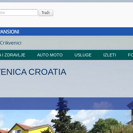
PANSIONI
 Crikvenici
 I ZDRAVLJE
AUTO MOTO
USLUGE
IZLETI
FO
VENICA CROATIA