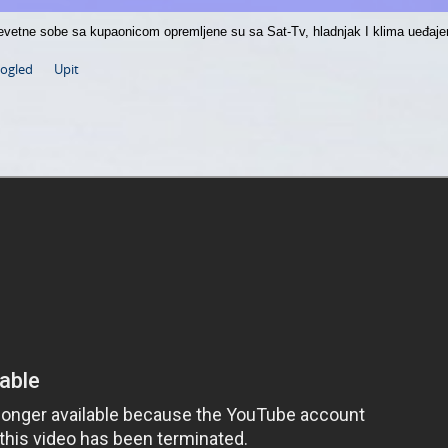
evetne sobe sa kupaonicom opremljene su sa Sat-Tv, hladnjak I klima ueđaj
pogled
Upit