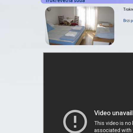
Trokrevetna soba
Trokr
Brzi 