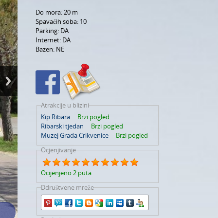
Do mora:
20 m
Spavaćih soba:
10
Parking:
DA
Internet:
DA
Bazen:
NE
Atrakcije u blizini
Kip Ribara
Brzi pogled
Ribarski tjedan
Brzi pogled
Muzej Grada Crikvenice
Brzi pogled
Ocjenjivanje
Ocijenjeno 2 puta
Ddruštvene mreže