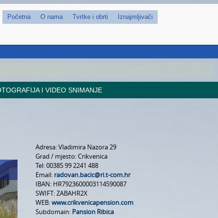
Početna
O nama
Tvrtke i obrti
Iznajmljivači
TOGRAFIJA I VIDEO SNIMANJE
Adresa:
Vladimira Nazora 29
Grad / mjesto:
Crikvenica
Tel:
00385 99 2241 488
Email:
radovan.bacic@ri.t-com.hr
IBAN:
HR7923600003114590087
SWIFT:
ZABAHR2X
WEB:
www.crikvenicapension.com
Subdomain:
Pansion Ribica