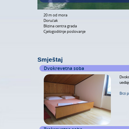
20 m od mora
Doručak
Blizina centra grada
Cjelogodišnje poslovanje
Smještaj
Dvokrevetna soba
Dvokr
ueđaj
Brzi 