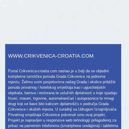
WWW.CRIKVENICA-CROATIA.COM
Portal Crikvenica-croatia.com nastao je u želji da se objedini
kompletna turistička ponuda Grada Crikvenice na jednome
mjestu. Želimo svim posjetiocima našeg Grada i okolice približiti
ponudu privatnog i hotelskog smještaja kao i ugostiteljskih
objekata, barova i restorana te uslužnih djelatnosti u koje spadaju
frizeri, maseri, trgovine, automehaničari i autopraonice te mnogi
drugi koji se bave bilo kakvom djelatnošću s područja Grada
Crikvenice i okolnih mjesta. U suradnji sa Udrugom Iznajmljivača
Privatnog smještaja Crikvenice pokrenuli smo ovaj projekt.
Projekt je napravljen u responsive web tehnologiji prilagođenoj za
prikaz na pametnim telefonima (smartphone uređajima) i tabletima