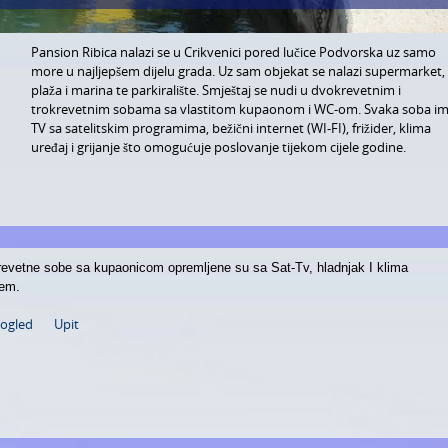
Pansion Ribica nalazi se u Crikvenici pored lučice Podvorska uz samo
more u najljepšem dijelu grada. Uz sam objekat se nalazi supermarket,
plaža i marina te parkiralište. Smještaj se nudi u dvokrevetnim i
trokrevetnim sobama sa vlastitom kupaonom i WC-om. Svaka soba i
TV sa satelitskim programima, bežični internet (WI-FI), frižider, klima
uređaj i grijanje što omogućuje poslovanje tijekom cijele godine.
evetne sobe sa kupaonicom opremljene su sa Sat-Tv, hladnjak I klima
em.
pogled
Upit