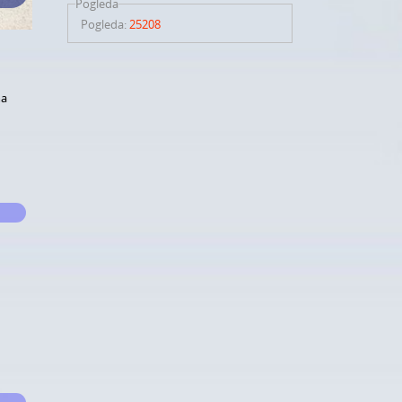
Pogleda
Pogleda
:
25208
ma